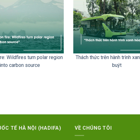
ire: Wildfires turn polar region
Thách thức trên hành trình xa
into carbon source
buýt
ỐC TẾ HÀ NỘI (HADIFA)
VỀ CHÚNG TÔI