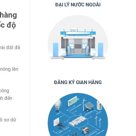
ĐẠI LÝ NƯỚC NGOÀI
 hàng
ốc độ
rái đất đã
 nóng lên
ĐĂNG KÝ GIAN HÀNG
 công
nh đến
hồ sơ dữ