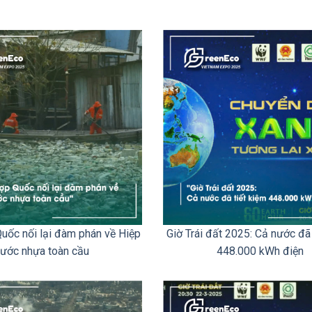
uốc nối lại đàm phán về Hiệp
Giờ Trái đất 2025: Cả nước đã 
ước nhựa toàn cầu
448.000 kWh điện